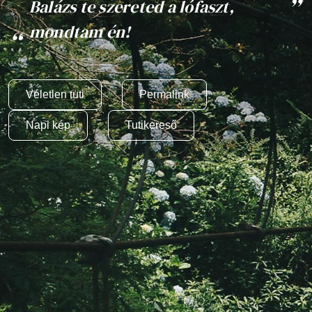
Balázs te szereted a lófaszt,
mondtam én!
Véletlen tuti
Permalink
Napi kép
Tutikereső