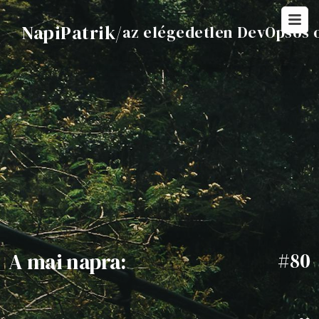
NapiPatrik
/
az elégedetlen DevOpsos 
A mai napra:
#80