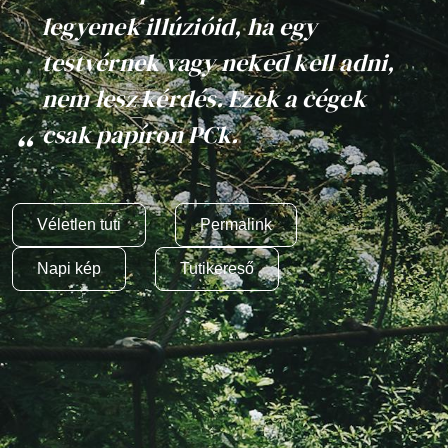
legyenek illúzióid, ha egy
testvérnek vagy neked kell adni,
nem lesz kérdés. Ezek a cégek
csak papíron PCk.
Véletlen tuti
Permalink
Napi kép
Tutikereső