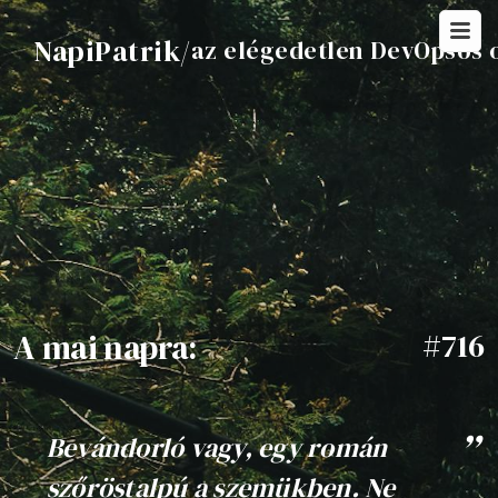
NapiPatrik
/
az elégedetlen DevOpsos 
A mai napra:
#716
Bevándorló vagy, egy román
szőröstalpú a szemükben. Ne