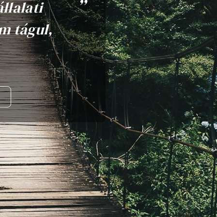
llalati
m tágul,