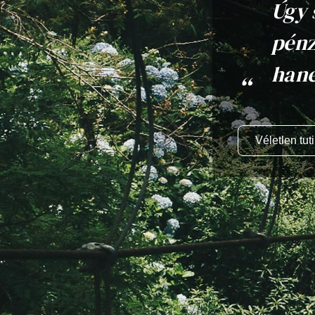
Úgy 
pénz
han
Véletlen tuti