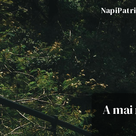
NapiPatr
A mai 