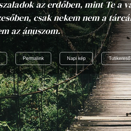
szaladok az erdőben, mint Te a vá
esőben, csak nekem nem a tárcá
em az ánuszom.
Permalink
Napi kép
Tutikereső