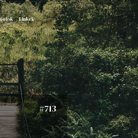
oolok
Linkek
#713