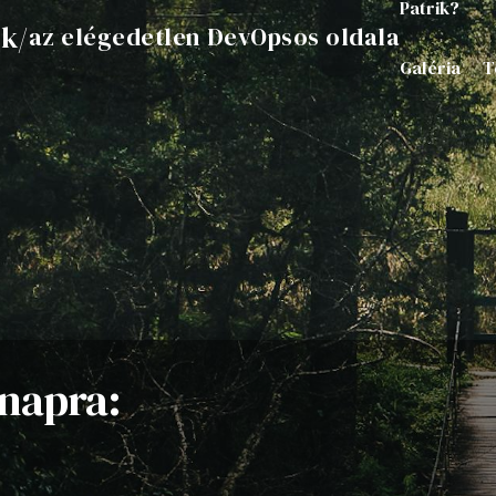
Patrik?
ik
/
az elégedetlen DevOpsos oldala
Galéria
T
napra: