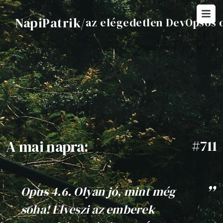
NapiPatrik
/
az elégedetlen DevOpsos 
A mai napra:
#711
Opus 4.6. Olyan jó, mint még
soha! Elveszi az emberek