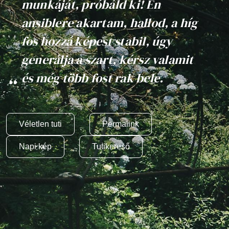
munkáját, próbáld ki! Én
ansiblere akartam, hallod, a híg
fos hozzá képest stabil, úgy
generálja a szart, kérsz valamit
és még több fost rak bele.
Véletlen tuti
Permalink
Napi kép
Tutikereső