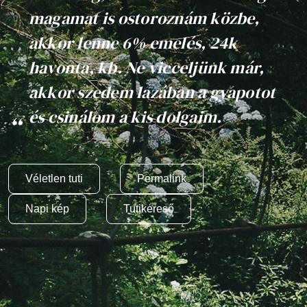
magamat is ostoroznám közbe,
akkor lenne 6% emelés, 24k
havonta, kb. Ne vicceljünk már,
akkor szedem lazában a gyapotot
és csinálom a kis dolgaim.
Véletlen tuti
Permalink
Napi kép
Tutikereső