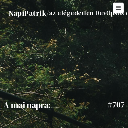
NapiPatrik
/
az elégedetlen DevOpsos 
A mai napra:
#707