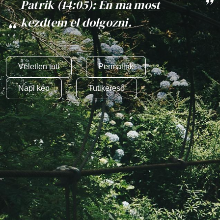
Patrik (14:05): Én ma most
kezdtem el dolgozni.
Véletlen tuti
Permalink
Napi kép
Tutikereső