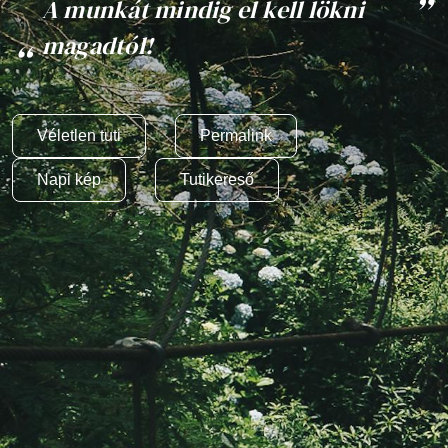
A munkát mindig el kell lökni
magadtól!
Véletlen tuti
Permalink
Napi kép
Tutikereső