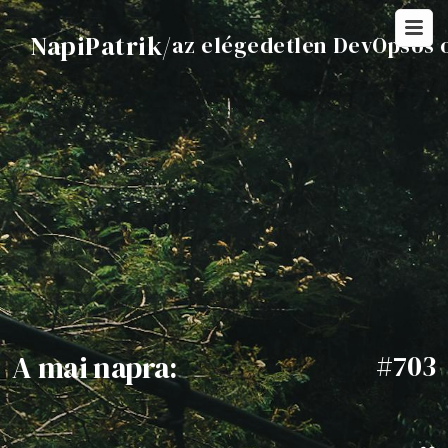
NapiPatrik
/
az elégedetlen DevOpsos 
A mai napra:
#703