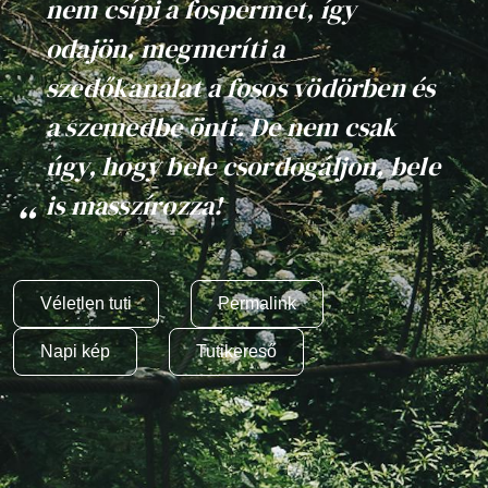
nem csípi a fospermet, így
odajön, megmeríti a
szedőkanalat a fosos vödörben és
a szemedbe önti. De nem csak
úgy, hogy bele csordogáljon, bele
is masszírozza!
Véletlen tuti
Permalink
Napi kép
Tutikereső