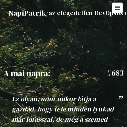
NapiPatrik
/
az elégedetlen DevOpsos 
A mai napra:
#683
Ez olyan, mint mikor látja a
gazdád, hogy tele minden lyukad
már lófasszal, de még a szemed