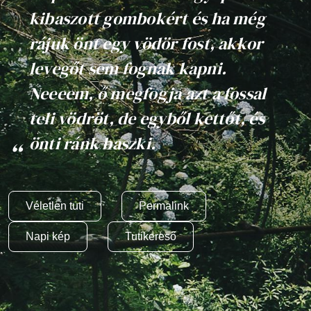
kibaszott gombokért és ha még
rájuk önt egy vödör fost, akkor
levegőt sem fognak kapni.
Neeeem, ő megfogja azt a fossal
teli vödröt, de egyből kettőt, és
önti ránk baszki.
Véletlen tuti
Permalink
Napi kép
Tutikereső