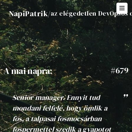
NapiPatrik
/
az elégedetlen DevOpsos 
A mai napra:
#679
Senior manager. Ennyit tud
mondani felfelé, hogy ömlik a
fos, a talpasai fosmocsárban
fospermettel szedik a gyapotot