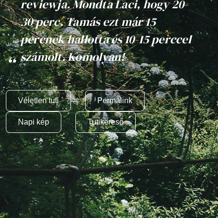
reviewja. Mondta Laci, hogy 20-
30 perc. Tamás ezt már 15
percnek hallotta és 10-15 perccel
számolt. Komolyan!
Véletlen tuti
Permalink
Napi kép
Tutikereső