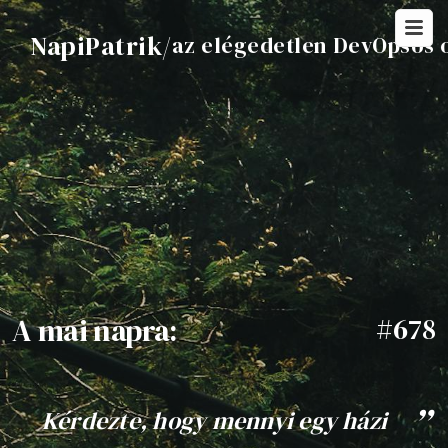
NapiPatrik
/
az elégedetlen DevOpsos 
A mai napra:
#678
Kérdezte, hogy mennyi egy házi