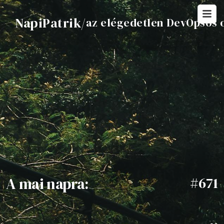
NapiPatrik
/
az elégedetlen DevOpsos 
A mai napra:
#671