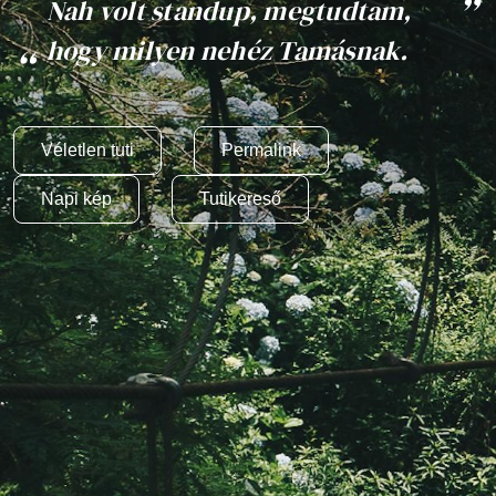
Nah volt standup, megtudtam,
hogy milyen nehéz Tamásnak.
Véletlen tuti
Permalink
Napi kép
Tutikereső