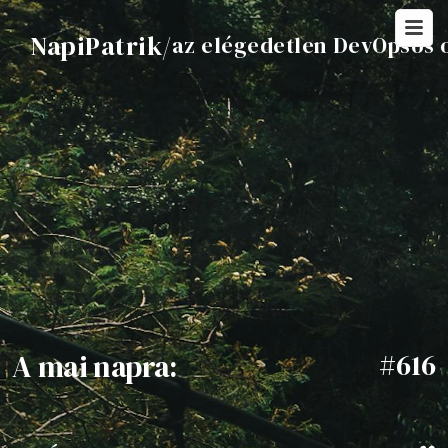
NapiPatrik
/
az elégedetlen DevOpsos 
A mai napra:
#616