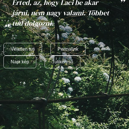
Érted, az, hogy Laci be akar
járni, nem nagy valami. Többet
tud dolgozni.
Véletlen tuti
Permalink
Napi kép
Tutikereső