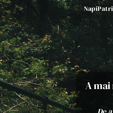
NapiPatr
A mai 
De a