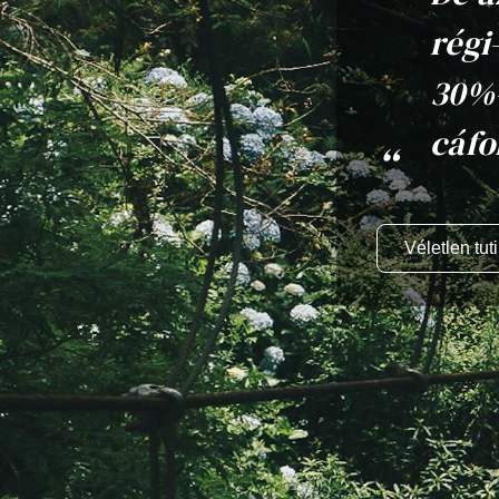
régi
30%-
cáfo
Véletlen tuti