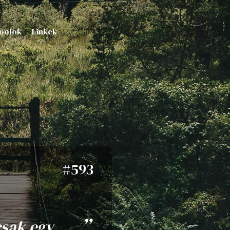
oolok
Linkek
#593
csak egy