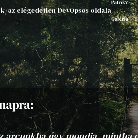
Patrik?
ik
/
az elégedetlen DevOpsos oldala
Galéria
T
napra:
z arcunkba úgy mondja, mintha 