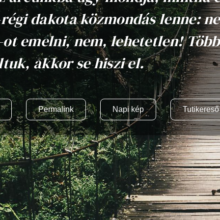
-régi dakota közmondás lenne: n
ot emelni, nem, lehetetlen! Töb
ltuk, akkor se hiszi el.
Permalink
Napi kép
Tutikereső