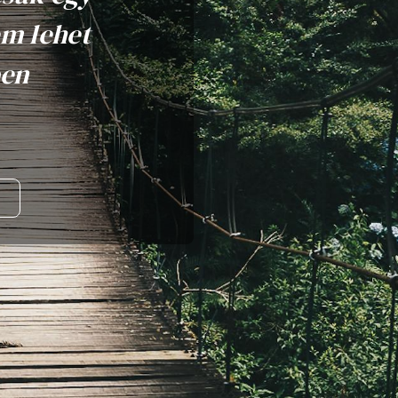
em lehet
ben