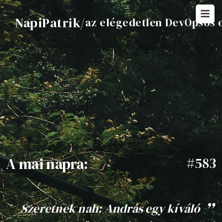
NapiPatrik
/
az elégedetlen DevOpsos 
A mai napra:
#583
Szeretnek nah: András egy kíváló