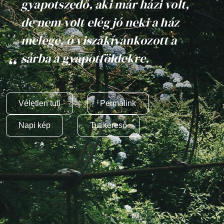
gyapotszedő, aki már házi volt,
de nem volt elég jó neki a ház
melege, ő viszakívánkozott a
sárba a gyapotföldekre.
Véletlen tuti
Permalink
Napi kép
Tutikereső