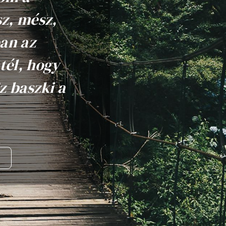
sz, mész,
an az
tél, hogy
z baszki a