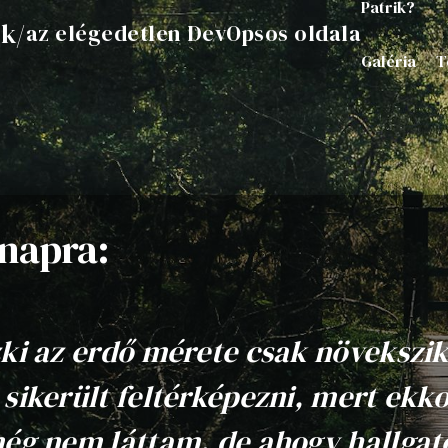
Patrik?
ik
/
az elégedetlen DevOpsos oldala
Galéria
T
napra:
ki az erdő mérete csak növekszi
sikerült feltérképezni, mert ekk
ég nem láttam, de ahogy hallga