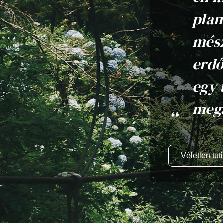
plan
mész
erdő
egy 
meg
Véletlen tuti