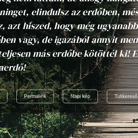
ninget, elindulsz az erdőben, mé
, azt hiszed, hogy még ugyanabb
ben vagy, de igazából annyit men
teljesen más erdőbe kötöttél ki! E
aerdő!
Permalink
Napi kép
Tutikereső