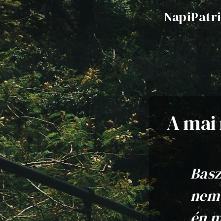
NapiPatr
A mai 
Basz
nem 
én m