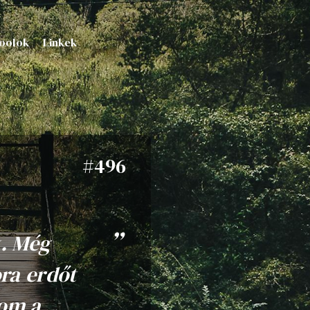
oolok
Linkek
#496
k. Még
ora erdőt
tom a