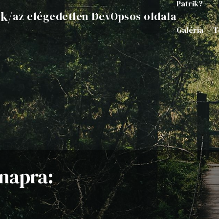
Patrik?
ik
/
az elégedetlen DevOpsos oldala
Galéria
T
napra: