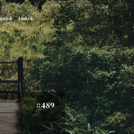
oolok
Linkek
#489