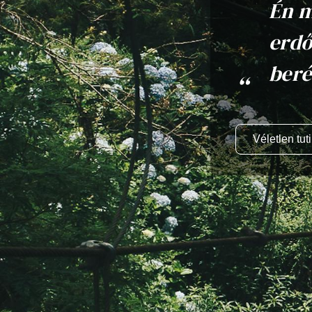
Én m
erdő
beré
Véletlen tuti