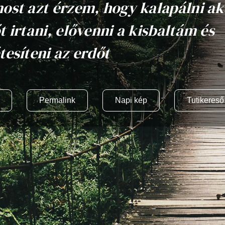
ost azt érzem, hogy kalapálni ak
t irtani, elővenni a kisbaltám és
tesíteni az erdőt
Permalink
Napi kép
Tutikereső