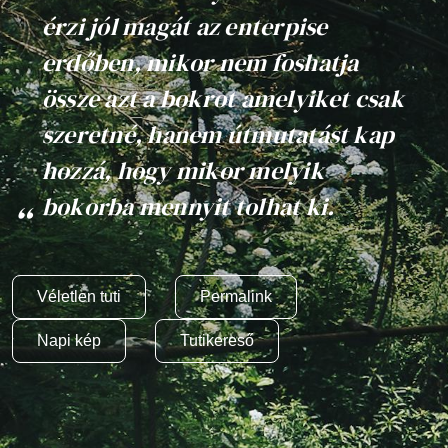
érzi jól magát az enterpise
erdőben, mikor nem foshatja
össze azt a bokrot amelyiket csak
szeretné, hanem útmutatást kap
hozzá, hogy mikor melyik
bokorba mennyit tolhat ki.
Véletlen tuti
Permalink
Napi kép
Tutikereső