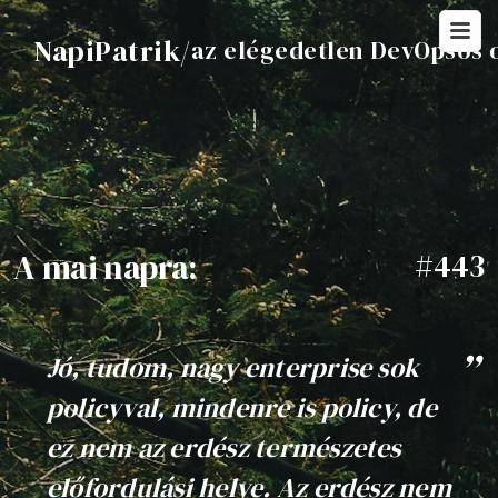
NapiPatrik
/
az elégedetlen DevOpsos 
A mai napra:
#443
Jó, tudom, nagy enterprise sok
policyval, mindenre is policy, de
ez nem az erdész természetes
előfordulási helye. Az erdész nem