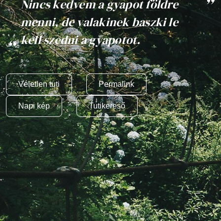
Nincs kedvem a gyapot földre
menni, de valakinek baszki le
kell szedni a gyapotot.
Véletlen tuti
Permalink
Napi kép
Tutikereső