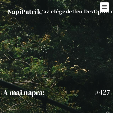
NapiPatrik
/
az elégedetlen DevOpsos 
A mai napra:
#427