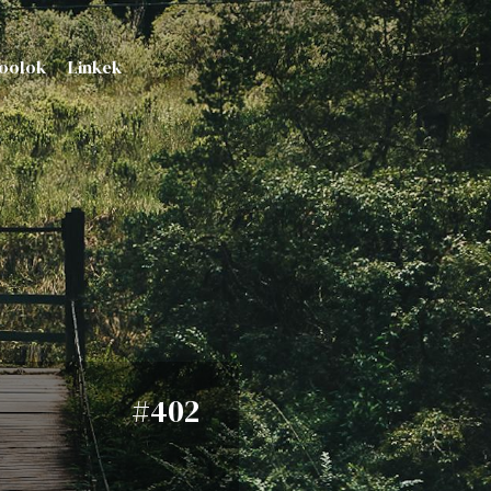
oolok
Linkek
#402