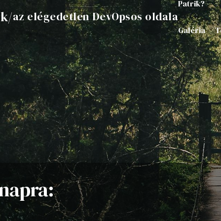
Patrik?
ik
/
az elégedetlen DevOpsos oldala
Galéria
T
napra: