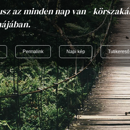
sz az minden nap van - körszakál
ájában.
Permalink
Napi kép
Tutikereső