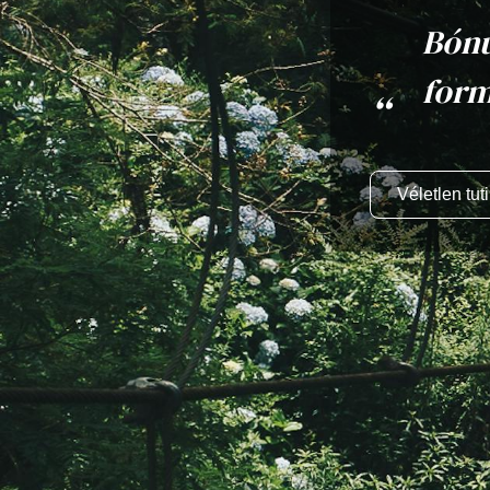
Bónu
form
Véletlen tuti