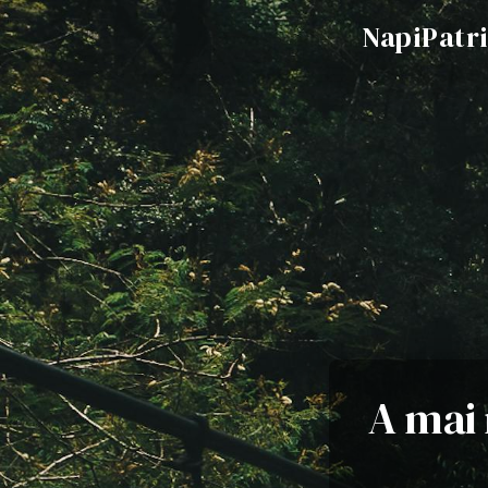
NapiPatr
A mai 