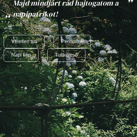
Majd mindjárt rád hajtogatom a
napipatrikot!
Véletlen tuti
Permalink
Napi kép
Tutikereső