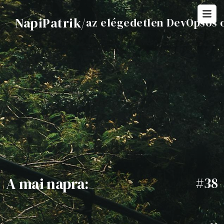
NapiPatrik
/
az elégedetlen DevOpsos 
A mai napra:
#38