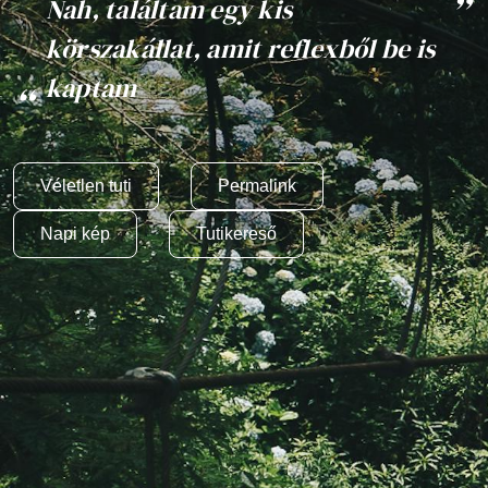
Nah, találtam egy kis
körszakállat, amit reflexből be is
kaptam
Véletlen tuti
Permalink
Napi kép
Tutikereső