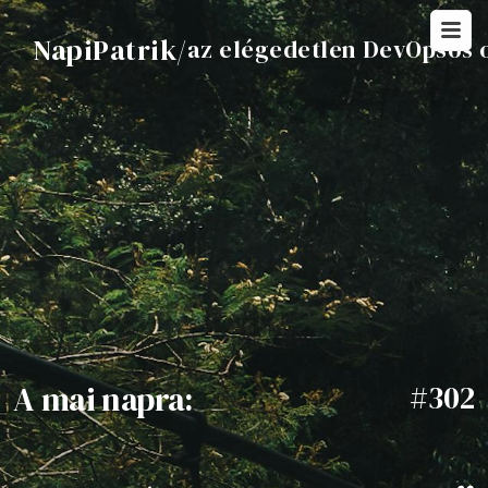
NapiPatrik
/
az elégedetlen DevOpsos 
A mai napra:
#302