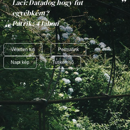
Laci: Datadog hogy fut
egyébként?
Patrik: 4 lábon
Véletlen tuti
Permalink
Napi kép
Tutikereső