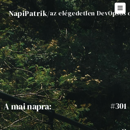
NapiPatrik
/
az elégedetlen DevOpsos 
A mai napra:
#301