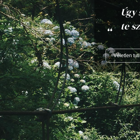
Úgy 
te s
Véletlen tuti