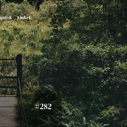
oolok
Linkek
#282