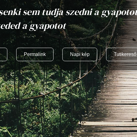
senki sem tudja szedni a gyapoto
zeded a gyapotot
Permalink
Napi kép
Tutikereső