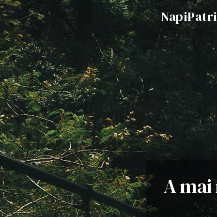
NapiPatr
A mai 