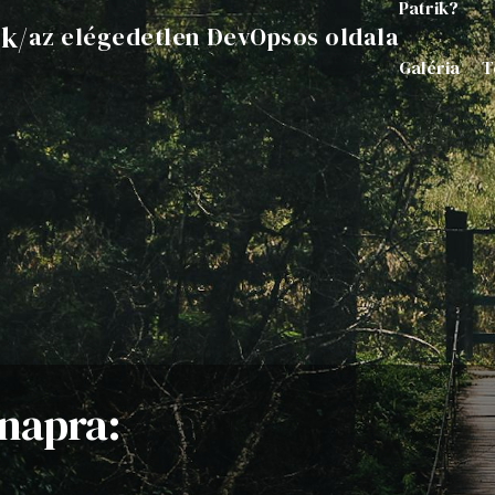
Patrik?
ik
/
az elégedetlen DevOpsos oldala
Galéria
T
napra: