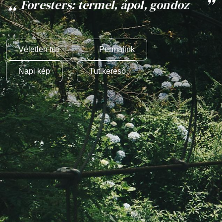
Foresters: termel, ápol, gondoz
Véletlen tuti
Permalink
Napi kép
Tutikereső