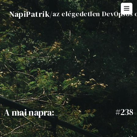
NapiPatrik
/
az elégedetlen DevOpsos 
A mai napra:
#238