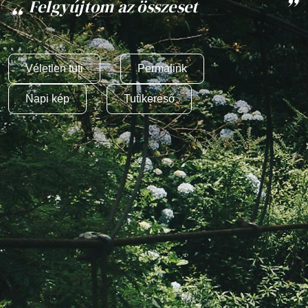
Felgyújtom az összeset
Véletlen tuti
Permalink
Napi kép
Tutikereső