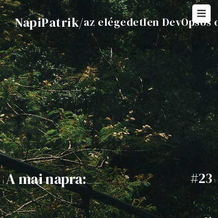
NapiPatrik
/
az elégedetlen DevOpsos 
A mai napra:
#23