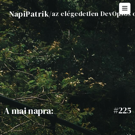
NapiPatrik
/
az elégedetlen DevOpsos 
A mai napra:
#225