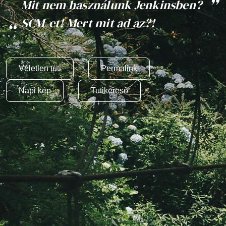
Mit nem használunk Jenkinsben?
SCM-et! Mert mit ad az?!
Véletlen tuti
Permalink
Napi kép
Tutikereső