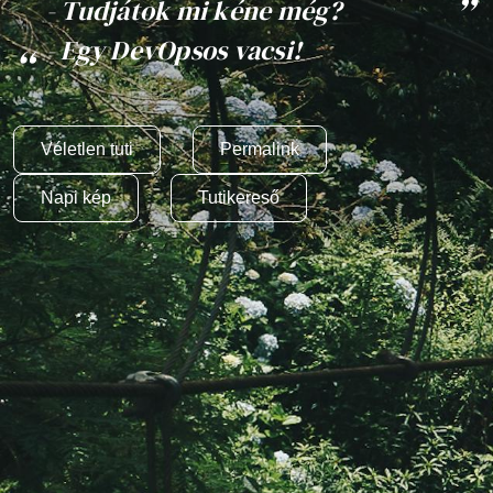
- Tudjátok mi kéne még?
- Egy DevOpsos vacsi!
Véletlen tuti
Permalink
Napi kép
Tutikereső