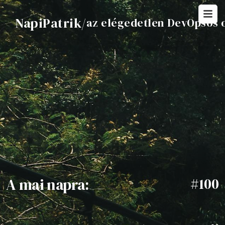
NapiPatrik
/
az elégedetlen DevOpsos 
A mai napra:
#100